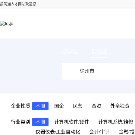
招聘通人才网站欢迎您！
搜职位
搜企业
企业性质
不限
国企
民营
合资
外商独资
行业类别
不限
计算机软件/硬件
计算机系统/维修
仪器仪表/工业自动化
会计/审计
金融(投