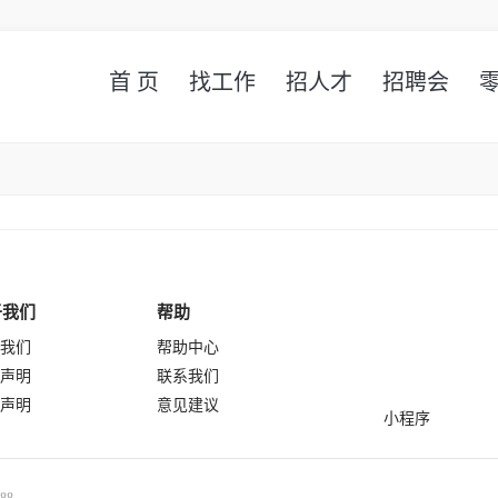
首 页
找工作
招人才
招聘会
于我们
帮助
我们
帮助中心
声明
联系我们
声明
意见建议
小程序