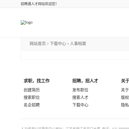
招聘通人才网站欢迎您！
网站首页
>
下载中心
>
人事档案
求职，找工作
招聘，招人才
关
创建简历
发布职位
关于
搜索职位
搜索人才
版权
名企招聘
下载中心
隐私