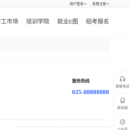
用户登录
免费注册
零工市场
培训学院
就业E图
招考报名
服务热线
客服电话
025-88888888
移动端
公众号