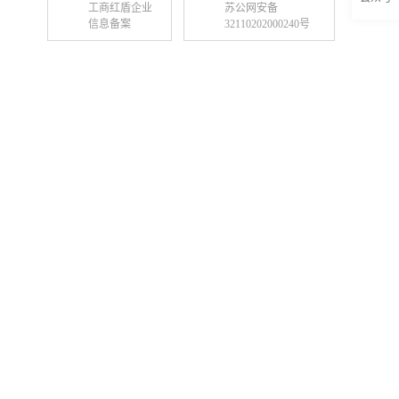
工商红盾企业
苏公网安备
信息备案
32110202000240号