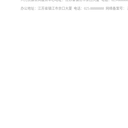
人力资源公共服务中心地址：江苏省镇江市京口大厦 电话：025-888888
办公地址：江苏省镇江市京口大厦 电话：025-88888888 网络备案号：